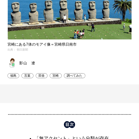
宮崎にある7体のモアイ像＝宮崎県日南市
出典： 朝日新聞
影山 遼
福島
言葉
田舎
宮崎
調べてみた
「無アクセント」という分類が存在