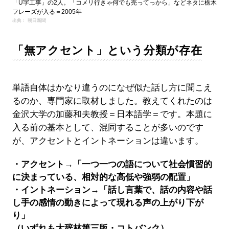
「U字工事」の2人。「コメリ行きゃ何でも売ってっから」などネタに栃木
フレーズが入る＝2005年
出典： 朝日新聞
「無アクセント」という分類が存在
単語自体はかなり違うのになぜ似た話し方に聞こえ
るのか、専門家に取材しました。教えてくれたのは
金沢大学の加藤和夫教授＝日本語学＝です。本題に
入る前の基本として、混同することが多いのです
が、アクセントとイントネーションは違います。
・アクセント→「一つ一つの語について社会慣習的
に決まっている、相対的な高低や強弱の配置」
・イントネーション→「話し言葉で、話の内容や話
し手の感情の動きによって現れる声の上がり下が
り」
（いずれも大辞林第三版・コトバンク）