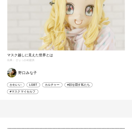
マスク越しに見えた世界とは
出典： ひょっかめ提供
野口みな子
かわいい
LGBT
カルチャー
#顔を隠す私たち
#マスクマイセルフ