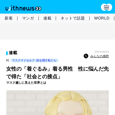
新着
マンガ
連載
ネットで話題
WORLD
2019/04/23
連載
みんなの感想
#1
マスクマイセルフ -顔を隠す私たち-
女性の「着ぐるみ」着る男性 性に悩んだ先
で得た「社会との接点」
マスク越しに見えた世界とは