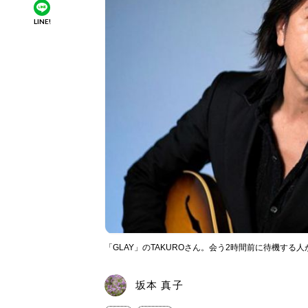
LINE!
「GLAY」のTAKUROさん。会う2時間前に待機する
坂本 真子