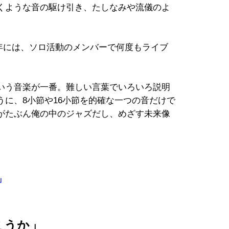
くような音の駆け引き、たしなみや流儀のよ
18年には、ソロ活動のメンバーで何度もライブ
いう音楽が一番。難しい言葉でいろいろ説明
に、8小節や16小節を的確な一つの音だけで
がたぶん俺の中のジャズだし、めざす未来像
Ⅱ」
こうか」