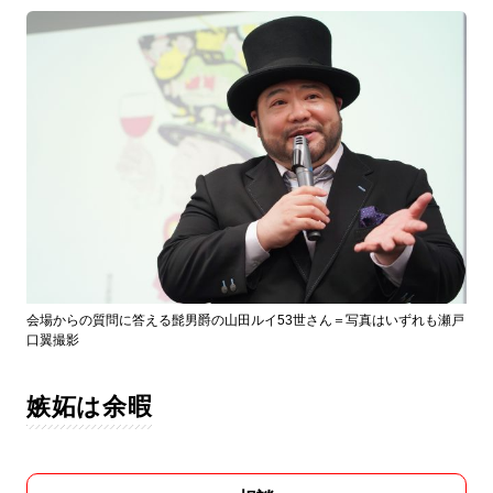
会場からの質問に答える髭男爵の山田ルイ53世さん＝写真はいずれも瀬戸
口翼撮影
嫉妬は余暇