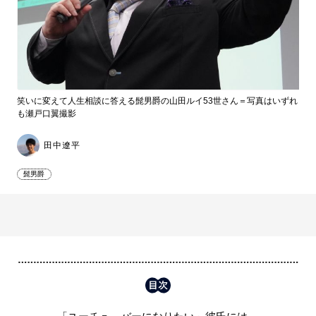
笑いに変えて人生相談に答える髭男爵の山田ルイ53世さん＝写真はいずれ
も瀬戸口翼撮影
田中遼平
髭男爵