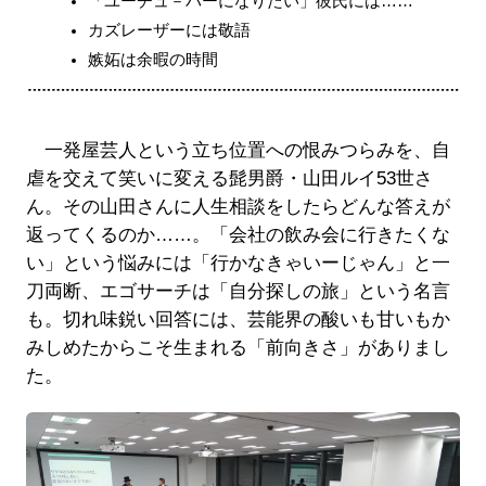
「ユーチュ－バーになりたい」彼氏には……
カズレーザーには敬語
嫉妬は余暇の時間
一発屋芸人という立ち位置への恨みつらみを、自
虐を交えて笑いに変える髭男爵・山田ルイ53世さ
ん。その山田さんに人生相談をしたらどんな答えが
返ってくるのか……。「会社の飲み会に行きたくな
い」という悩みには「行かなきゃいーじゃん」と一
刀両断、エゴサーチは「自分探しの旅」という名言
も。切れ味鋭い回答には、芸能界の酸いも甘いもか
みしめたからこそ生まれる「前向きさ」がありまし
た。