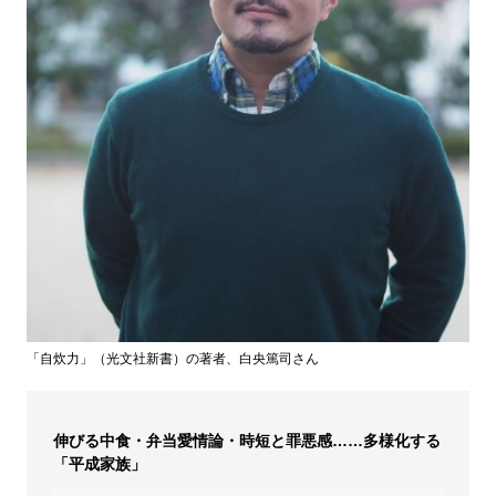
「自炊力」（光文社新書）の著者、白央篤司さん
伸びる中食・弁当愛情論・時短と罪悪感……多様化する
「平成家族」