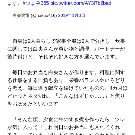
ます。
#つまみ365
pic.twitter.com/AY3l7b2bad
— 白央篤司 (@hakuo416)
2019年1月3日
自身は2人暮らしで家事全般は2人で分担し、炊事
に関しては白央さんが買い物と調理、パートナーが
後片付けと、それぞれ好きな方を選んでいます。
毎日のお弁当も白央さんが作ります。料理に関す
る仕事をする自負もあり、栄養バランスやいろどり
を考え、毎日違う献立を続けていたものの、4カ月ほ
どたつとネタ切れ。「こんなはずじゃ……」と焦り
をおぼえたといいます。
「そんな頃、夕食に牛のすき煮を作ったら、ツレ
が気に入って『これ明日のお弁当にも入れてくれ