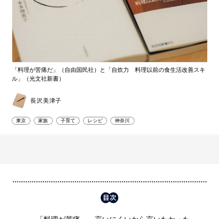
「料理が苦痛だ」（自由国民社）と「自炊力 料理以前の食生活改善スキ
ル」（光文社新書）
長沢美津子
東京
家族
子育て
レシピ
神奈川