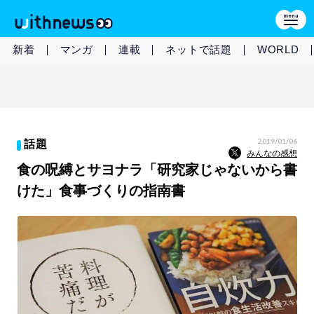
新着
マンガ
連載
ネットで話題
WORLD
2019/01/06
話題
みんなの感想
食の呪縛とサヨナラ「研究家じゃないから書
けた」食事づくりの指南書