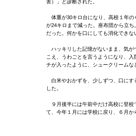
害）」と診断された。
体重が30キロ台になり、高校１年の
が24キロまで減った。座布団から立
だった。何かを口にしても消化できな
ハッキリした記憶がないまま、気が
こえ、うわごとを言うようになり、入
チが入ったように、シュークリームな
白米やおかずを、少しずつ、口にする
した。
９月後半には午前中だけ高校に登校
て、今年１月には学校に戻り、６月か