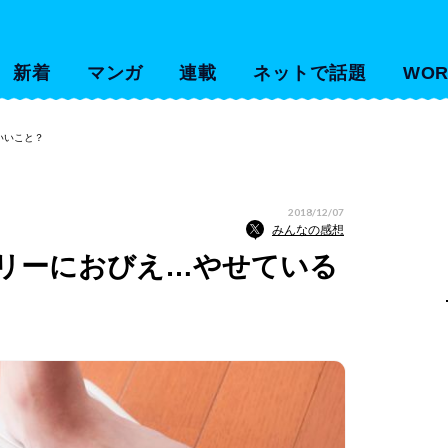
新着
マンガ
連載
ネットで話題
WOR
いいこと？
2018/12/07
みんなの感想
リーにおびえ…やせている