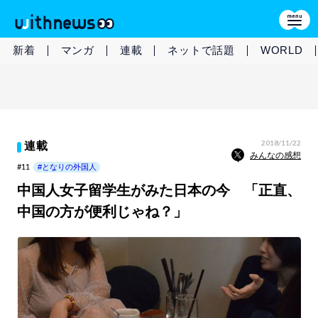
新着
マンガ
連載
ネットで話題
WORLD
2018/11/22
連載
みんなの感想
#11
#となりの外国人
中国人女子留学生がみた日本の今 「正直、
中国の方が便利じゃね？」