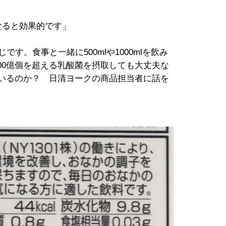
なると効果的です」
です。食事と一緒に500mlや1000mlを飲み
00億個を超える乳酸菌を摂取しても大丈夫な
ているのか？ 日清ヨークの商品担当者に話を