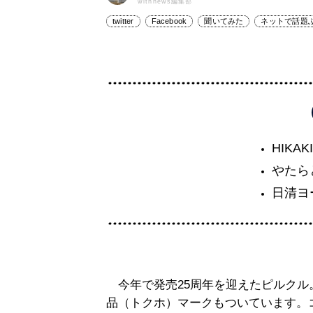
withnews編集部
twitter
Facebook
聞いてみた
ネットで話題
HIKA
やたら
日清ヨ
今年で発売25周年を迎えたピルクル
品（トクホ）マークもついています。コ