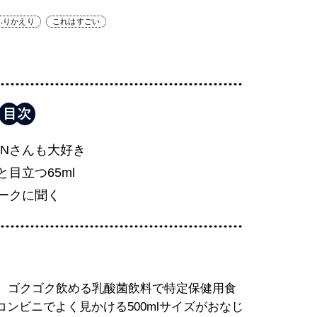
ふりかえり
これはすごい
KINさんも大好き
と目立つ65ml
ークに聞く
。ゴクゴク飲める乳酸菌飲料で特定保健用食
ンビニでよく見かける500mlサイズがおなじ