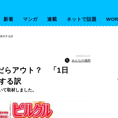
新着
マンガ
連載
ネットで話題
WOR
を表示する訳
2018/11/21
みんなの感想
んだらアウト？ 「1日
示する訳
いて取材しました。