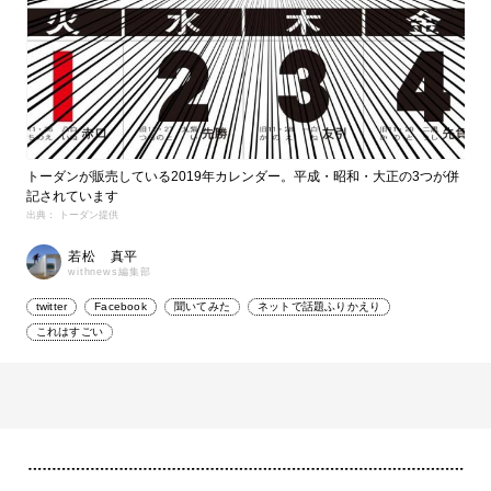
トーダンが販売している2019年カレンダー。平成・昭和・大正の3つが併
記されています
出典： トーダン提供
若松 真平
withnews編集部
twitter
Facebook
聞いてみた
ネットで話題ふりかえり
これはすごい