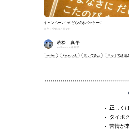
キャンペーン中のどら焼きパッケージ
出典： 中尾清月堂提供
若松 真平
withnews編集部
twitter
Facebook
聞いてみた
ネットで話題
正しく
タイポ
苦情が