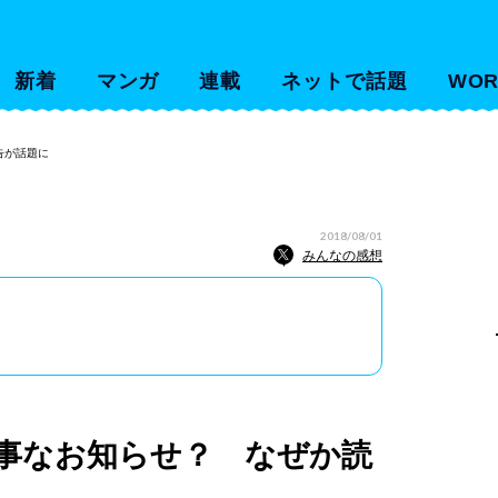
新着
マンガ
連載
ネットで話題
WOR
告が話題に
2018/08/01
みんなの感想
事なお知らせ？ なぜか読