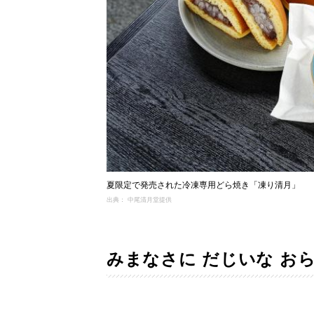
夏限定で発売された冷凍専用どら焼き「凍り清月」
出典： 中尾清月堂提供
みまなさに だじいな お