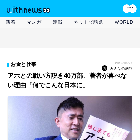
新着
マンガ
連載
ネットで話題
WORLD
2018/06/26
お金と仕事
みんなの感想
アホとの戦い方説き40万部、著者が喜べな
い理由「何でこんな日本に」