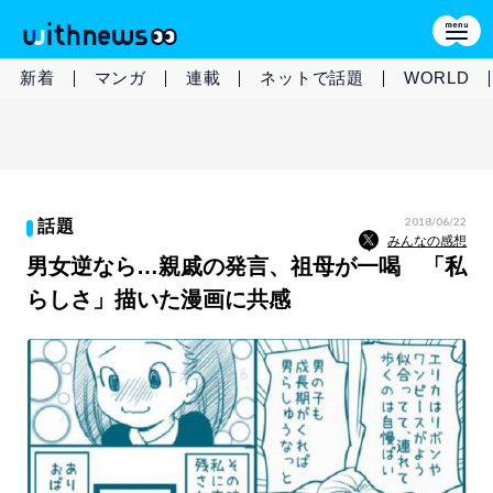
新着
マンガ
連載
ネットで話題
WORLD
2018/06/22
話題
みんなの感想
男女逆なら…親戚の発言、祖母が一喝 「私
らしさ」描いた漫画に共感