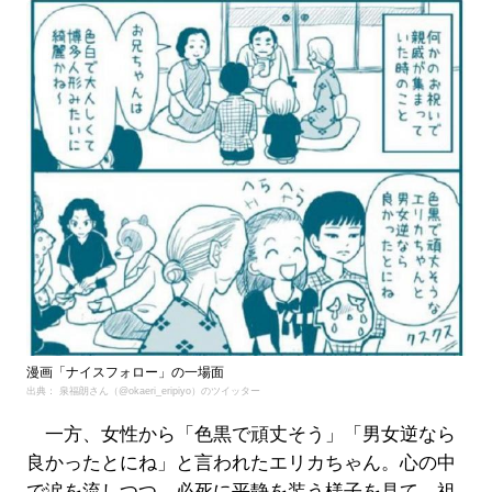
漫画「ナイスフォロー」の一場面
出典： 泉福朗さん（@okaeri_eripiyo）のツイッター
一方、女性から「色黒で頑丈そう」「男女逆なら
良かったとにね」と言われたエリカちゃん。心の中
で涙を流しつつ、必死に平静を装う様子を見て、祖