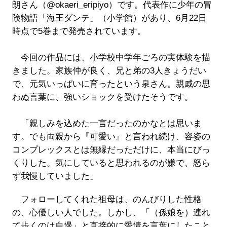
朗さん（@okaeri_eripiyo）です。代表作に少年の冒
険物語「海王ダンテ」（小学館）があり、6月22日
時点で5巻まで発売されています。
今回の作品には、小学校中学年ごろの実体験を描
きました。家族仲が良く、兄と弟の3人きょうだい
で、元気いっぱいに育ったという泉さん。親戚の思
わぬ言葉に、強いショックを受けたそうです。
「親しみを込めた一言だったのかなとは思いま
す。でも両親から『可愛い』と言われ続け、容姿の
コンプレックスとは無縁だっただけに、本当にびっ
くりした。気にしていると思われるのが嫌で、怒ら
ず我慢していました」
フォローしてくれた祖母は、のんびりした性格
の、心優しい人でした。しかし、「（孫娘を）連れ
て歩くのは自慢」と直接的に愛情を言葉にしたこと