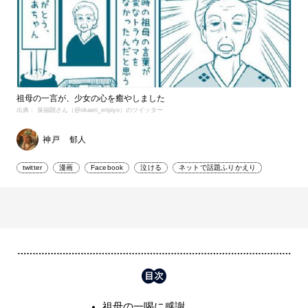
祖母の一言が、少女の心を癒やしました
出典： 泉福朗さん（@okaeri_eripiyo）のツイッター
神戸 郁人
twitter
漫画
Facebook
泣ける
ネットで話題ふりかえり
祖母の一喝に感謝