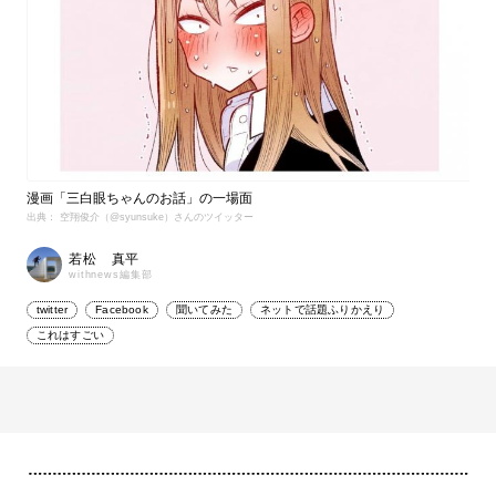
漫画「三白眼ちゃんのお話」の一場面
出典： 空翔俊介（@syunsuke）さんのツイッター
若松 真平
withnews編集部
twitter
Facebook
聞いてみた
ネットで話題ふりかえり
これはすごい