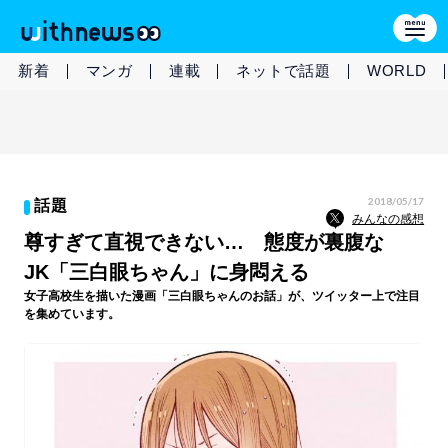
新着
マンガ
連載
ネットで話題
WORLD
2018/05/17
話題
みんなの感想
尊すぎて直視できない… 態度が裏腹な
JK「三白眼ちゃん」に身悶える
女子高校生を描いた漫画「三白眼ちゃんのお話」が、ツイッター上で注目
を集めています。