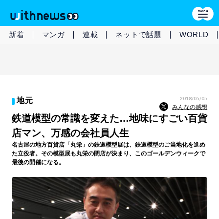
新着
マンガ
連載
ネットで話題
WORLD
2018/05/05
地元
みんなの感想
鉄道模型の常識を変えた…地味にすごい百貨
店マン、万感の会社員人生
名古屋の地方百貨店「丸栄」の鉄道模型展は、鉄道模型のご当地化を進め
た立役者。その模型展も丸栄の閉店が決まり、このゴールデンウィークで
最後の開催になる。