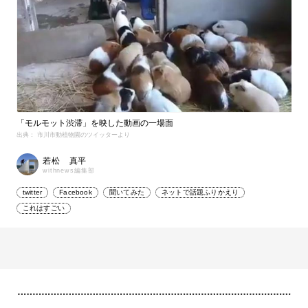
「モルモット渋滞」を映した動画の一場面
出典： 市川市動植物園のツイッターより
若松 真平
withnews編集部
twitter
Facebook
聞いてみた
ネットで話題ふりかえり
これはすごい