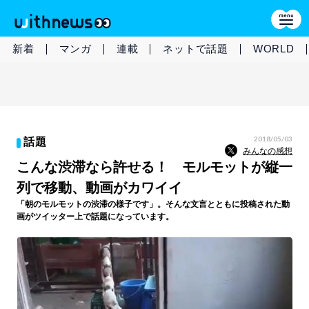
新着
マンガ
連載
ネットで話題
WORLD
2018/05/03
話題
みんなの感想
こんな渋滞なら許せる！ モルモットが縦一
列で移動、動画がカワイイ
「朝のモルモットの渋滞の様子です」。そんな文言とともに投稿された動
画がツイッター上で話題になっています。