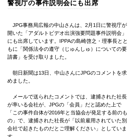
警視庁の事件説明会にも出席
JPG事務局広報の中山さんは、2月1日に警視庁が
開いた「アダルトビデオ出演強要問題事件説明会」
にも出席しています。IPPAの島崎啓之・理事長とと
もに「関係法令の遵守（じゅんしゅ）についての要
請書」を受け取りました。
朝日新聞は13日、中山さんにJPGのコメントを求
めました。
メールで送られたコメントでは、逮捕された社長
が率いる会社が、JPGの「会員」だと認めた上で
「この事件自体が2016年と当協会が発足する前のも
の」で、逮捕された社長が「以前雇用されていた別
会社で起きたものだとご理解ください」としていま
す。