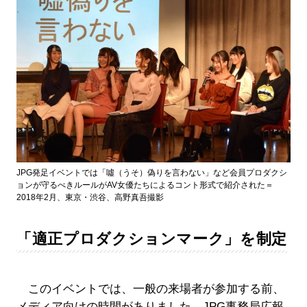
JPG発足イベントでは「噓（うそ）偽りを言わない」など会員プロダクシ
ョンが守るべきルールがAV女優たちによるコント形式で紹介された＝
2018年2月、東京・渋谷、高野真吾撮影
「適正プロダクションマーク」を制定
このイベントでは、一般の来場者が参加する前、
メディア向けの時間がありました。JPG事務局広報