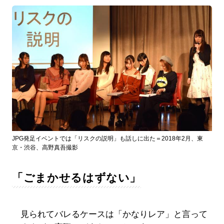
JPG発足イベントでは「リスクの説明」も話しに出た＝2018年2月、東
京・渋谷、高野真吾撮影
「ごまかせるはずない」
見られてバレるケースは「かなりレア」と言って