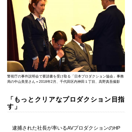
警視庁の事件説明会で要請書を受け取る「日本プロダクション協会」事務
局の中山美里さん＝2018年2月、千代田区内神田１丁目、高野真吾撮影
「もっとクリアなプロダクション目指
す」
逮捕された社長が率いるAVプロダクションのHP