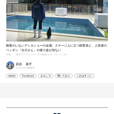
観客のいないアシカショーの会場。ステージ上に立つ飼育員と、人気者の
ペンギン「出川さん」の後ろ姿が切ない
出典： 「東北サファリパーク サル劇場 公式」のツイッター
若松 真平
withnews編集部
twitter
Facebook
おもしろ
聞いてみた
これはすごい