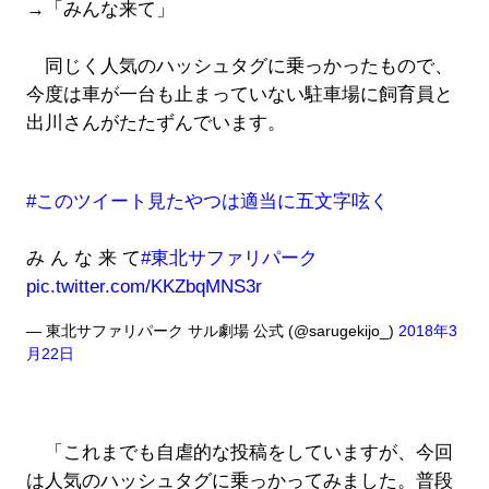
→「みんな来て」
同じく人気のハッシュタグに乗っかったもので、
今度は車が一台も止まっていない駐車場に飼育員と
出川さんがたたずんでいます。
#このツイート見たやつは適当に五文字呟く
み ん な 来 て
#東北サファリパーク
pic.twitter.com/KKZbqMNS3r
— 東北サファリパーク サル劇場 公式 (@sarugekijo_)
2018年3
月22日
「これまでも自虐的な投稿をしていますが、今回
は人気のハッシュタグに乗っかってみました。普段