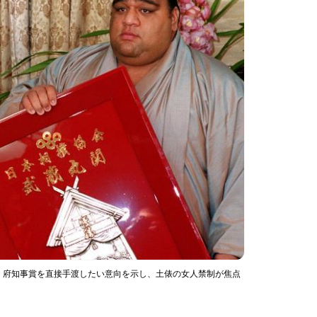
、府知事賞を直接手渡したい意向を示し、土俵の女人禁制が焦点