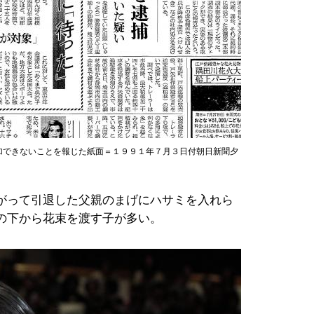
加できないことを報じた紙面＝１９９１年７月３日付朝日新聞夕
がって引退した父親のまげにハサミを入れら
の下から花束を渡す子が多い。