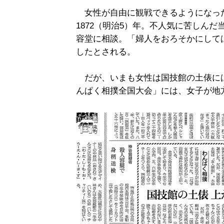
女性が自由に観戦できるようになっ
1872（明治5）年。不人気に苦しん
容堂に相談。「婦人をおろそかにして
したとされる。
だが、いまも女性は国技館の土俵に
んぱく相撲全国大会」には、女子が地