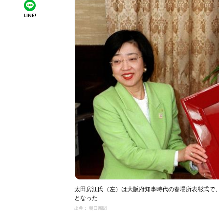
LINE!
太田房江氏（左）は大阪府知事時代の春場所表彰式で
となった
出典： 朝日新聞