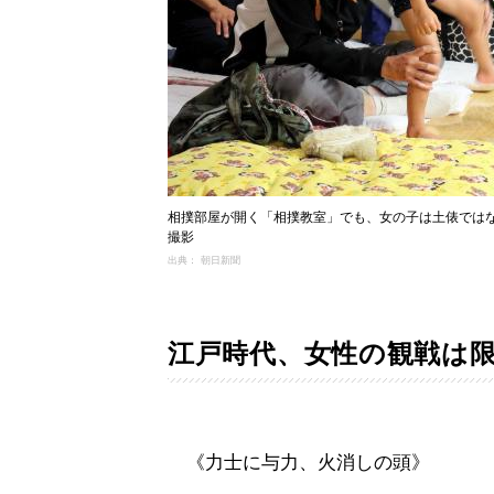
相撲部屋が開く「相撲教室」でも、女の子は土俵では
撮影
出典： 朝日新聞
江戸時代、女性の観戦は
《力士に与力、火消しの頭》