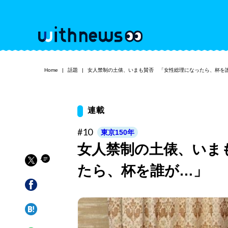
Home
話題
女人禁制の土俵、いまも賛否 「女性総理になったら、杯を
連載
#10
東京150年
女人禁制の土俵、いま
たら、杯を誰が…」