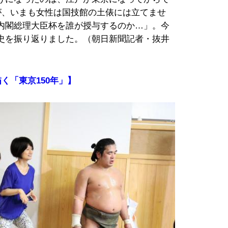
が、いまも女性は国技館の土俵には立てませ
内閣総理大臣杯を誰が授与するのか…」。今
史を振り返りました。（朝日新聞記者・抜井
く「東京150年」】