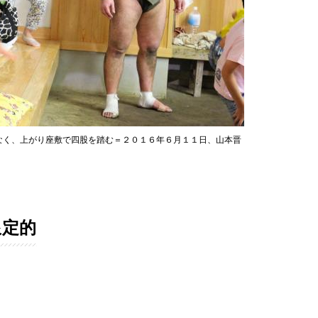
なく、上がり座敷で四股を踏む＝２０１６年６月１１日、山本晋
限定的