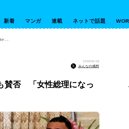
新着
マンガ
連載
ネットで話題
WOR
誰が…」
2018/02/18
みんなの感想
も賛否 「女性総理になっ