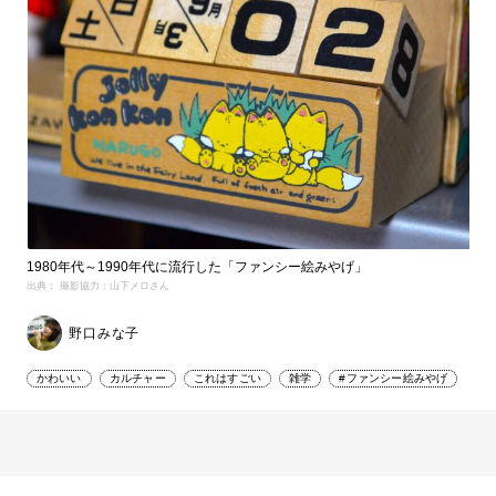
1980年代～1990年代に流行した「ファンシー絵みやげ」
出典： 撮影協力：山下メロさん
野口みな子
かわいい
カルチャー
これはすごい
雑学
#ファンシー絵みやげ