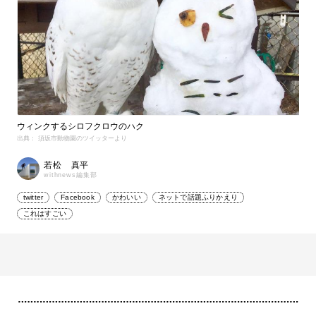
ウィンクするシロフクロウのハク
出典： 須坂市動物園のツイッターより
若松 真平
withnews編集部
twitter
Facebook
かわいい
ネットで話題ふりかえり
これはすごい