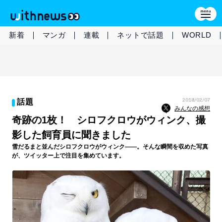
新着
マンガ
連載
ネットで話題
WORLD
2018/02/07
話題
みんなの感想
奇跡の1枚！ シロフクロウがウィンク、撮
影した飼育員に聞きました
雪だるまと並んだシロフクロウがウィンク――。そんな瞬間を収めた写真
が、ツイッター上で注目を集めています。