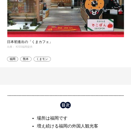
日本初進出の「くまカフェ」
出典： KISS福岡提供
福岡
熊本
くまモン
場所は福岡です
増え続ける福岡の外国人観光客