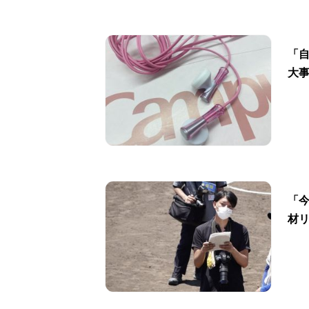
「
大
「
材