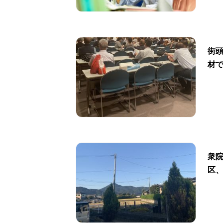
街
材
衆
区