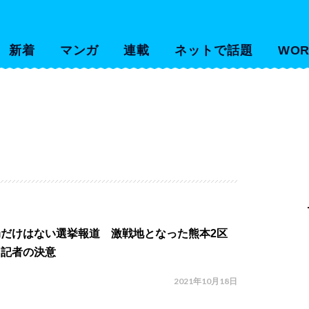
新着
マンガ
連載
ネットで話題
WOR
局だけはない選挙報道 激戦地となった熊本2区
当記者の決意
2021年10月18日