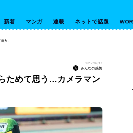
新着
マンガ
連載
ネットで話題
WOR
「魔力」
2017/09/17
みんなの感想
らためて思う…カメラマン