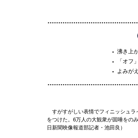
沸き上
「オフ
よみが
すがすがしい表情でフィニッシュラ
をつけた。6万人の大観衆が固唾をの
日新聞映像報道部記者・池田良）