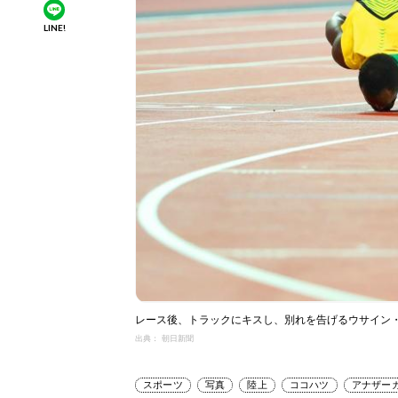
LINE!
レース後、トラックにキスし、別れを告げるウサイン・
出典： 朝日新聞
スポーツ
写真
陸上
ココハツ
アナザー