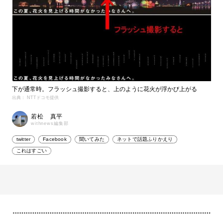
下が通常時。フラッシュ撮影すると、上のように花火が浮かび上がる
出典： NTTドコモ提供
若松 真平
withnews編集部
twitter
Facebook
聞いてみた
ネットで話題ふりかえり
これはすごい