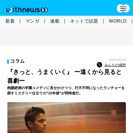
新着
マンガ
連載
ネットで話題
WORLD
2017/05/19
コラム
みんなの感想
『きっと、うまくいく』 ー遠くから見ると
喜劇ー
抱腹絶倒の学園コメディに見せかけつつ、行方不明になったランチョーを
探すミステリー仕立ての”10年後”が同時進行。