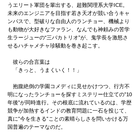
うエリート軍団を輩出する、超難関理系大学ICE。
未来のエンジニアを目指す若き天才が競い合うキャ
ンパスで、型破りな自由人のランチョー、機械より
も動物が大好きなファラン、なんでも神頼みの苦学
生ラージューの“三バカトリオ”が、鬼学長を激怒さ
せるハチャメチャ珍騒動を巻き起こす。
彼らの合言葉は
「きっと、うまくいく！！」
抱腹絶倒の学園コメディに見せかけつつ、行方不
明になったランチョーを探すミステリー仕立ての”10
年後”が同時進行。その根底に流れているのは、学歴
競争が加熱するインドの教育問題に一石を投じて、
真に”今を生きる”ことの素晴らしさを問いかける万
国普遍のテーマなのだ。