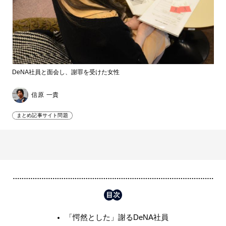
DeNA社員と面会し、謝罪を受けた女性
信原 一貴
まとめ記事サイト問題
「愕然とした」謝るDeNA社員