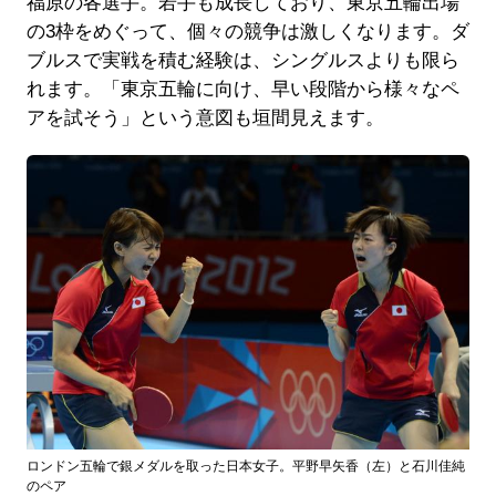
福原の各選手。若手も成長しており、東京五輪出場
の3枠をめぐって、個々の競争は激しくなります。ダ
ブルスで実戦を積む経験は、シングルスよりも限ら
れます。「東京五輪に向け、早い段階から様々なペ
アを試そう」という意図も垣間見えます。
ロンドン五輪で銀メダルを取った日本女子。平野早矢香（左）と石川佳純
のペア