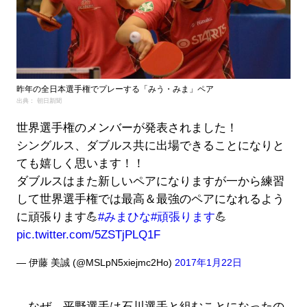
昨年の全日本選手権でプレーする「みう・みま」ペア
出典： 朝日新聞
世界選手権のメンバーが発表されました！
シングルス、ダブルス共に出場できることになりと
ても嬉しく思います！！
ダブルスはまた新しいペアになりますが一から練習
して世界選手権では最高＆最強のペアになれるよう
に頑張ります💪
#みまひな
#頑張ります
💪
pic.twitter.com/5ZSTjPLQ1F
— 伊藤 美誠 (@MSLpN5xiejmc2Ho)
2017年1月22日
なぜ、平野選手は石川選手と組むことになったの