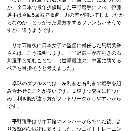
か。全日本で最年少優勝した平野選手に比べ、伊藤
選手は今回5回戦で敗退。力の差が開いてしまったか
らなのか、とうがった見方をするファンもいそうで
すが、違うようです。
リオ五輪後に日本女子の監督に就任した馬場美香
さんは、こう説明します。「平野選手が左利きの石
川選手と組むことで、（世界最強の）中国に勝てる
ペアを目指そうと考えました」
卓球のダブルスでは、左利きと右利きの選手を組
み合わせることが多いです。１球ずつ交互に打つた
め、利き腕が違う方がフットワークがしやすいから
です。
平野選手はリオ五輪のメンバーから外れた後、よ
り攻撃的な戦術に変えました。ウエイトトレーニン