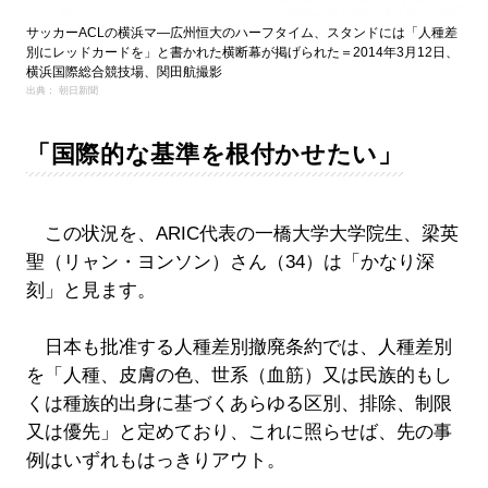
サッカーACLの横浜マ―広州恒大のハーフタイム、スタンドには「人種差
別にレッドカードを」と書かれた横断幕が掲げられた＝2014年3月12日、
横浜国際総合競技場、関田航撮影
出典： 朝日新聞
「国際的な基準を根付かせたい」
この状況を、ARIC代表の一橋大学大学院生、梁英
聖（リャン・ヨンソン）さん（34）は「かなり深
刻」と見ます。
日本も批准する人種差別撤廃条約では、人種差別
を「人種、皮膚の色、世系（血筋）又は民族的もし
くは種族的出身に基づくあらゆる区別、排除、制限
又は優先」と定めており、これに照らせば、先の事
例はいずれもはっきりアウト。