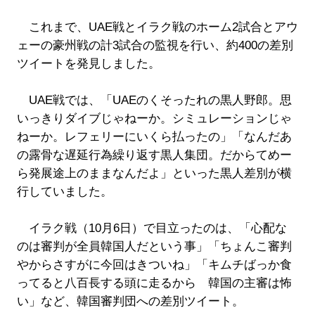
これまで、UAE戦とイラク戦のホーム2試合とアウ
ェーの豪州戦の計3試合の監視を行い、約400の差別
ツイートを発見しました。
UAE戦では、「UAEのくそったれの黒人野郎。思
いっきりダイブじゃねーか。シミュレーションじゃ
ねーか。レフェリーにいくら払ったの」「なんだあ
の露骨な遅延行為繰り返す黒人集団。だからてめー
ら発展途上のままなんだよ」といった黒人差別が横
行していました。
イラク戦（10月6日）で目立ったのは、「心配な
のは審判が全員韓国人だという事」「ちょんこ審判
やからさすがに今回はきついね」「キムチばっか食
ってると八百長する頭に走るから 韓国の主審は怖
い」など、韓国審判団への差別ツイート。