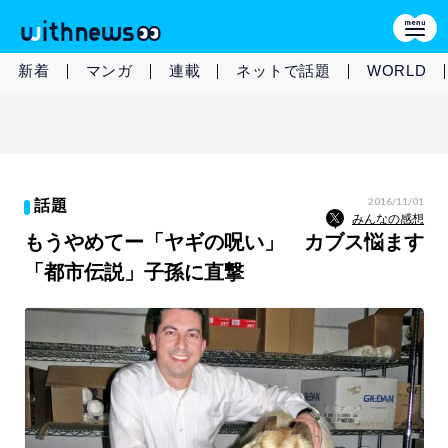
新着
マンガ
連載
ネットで話題
WORLD
2016/11/01
話題
みんなの感想
もうやめてー「ヤギの呪い」 カブス悩ます
「都市伝説」子孫に直撃