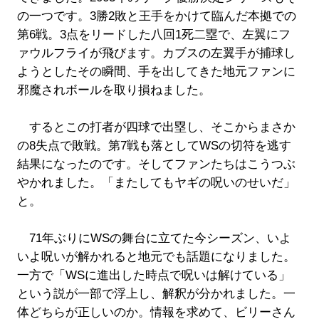
の一つです。3勝2敗と王手をかけて臨んだ本拠での
第6戦。3点をリードした八回1死二塁で、左翼にフ
ァウルフライが飛びます。カブスの左翼手が捕球し
ようとしたその瞬間、手を出してきた地元ファンに
邪魔されボールを取り損ねました。
するとこの打者が四球で出塁し、そこからまさか
の8失点で敗戦。第7戦も落としてWSの切符を逃す
結果になったのです。そしてファンたちはこうつぶ
やかれました。「またしてもヤギの呪いのせいだ」
と。
71年ぶりにWSの舞台に立てた今シーズン、いよ
いよ呪いが解かれると地元でも話題になりました。
一方で「WSに進出した時点で呪いは解けている」
という説が一部で浮上し、解釈が分かれました。一
体どちらが正しいのか。情報を求めて、ビリーさん