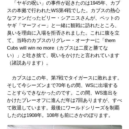
「ヤギの呪い」の事件が起きたのは1945年、カブ
スの本拠で行われたWS第4戦でした。カブスの熱心
なファンだったビリー・シアニスさんが、ペットの
ヤギ「マーフィー」と一緒に観戦に訪れたところ、
臭いを理由に入場を拒否されました。これに腹を立
て、当時のカブスのリグレー・オーナーに「them
Cubs will win no more（カブスは二度と勝てな
い）」と吐き捨て、呪いをかけたと言われています
（諸説あります）。
カブスはこの年、第7戦でタイガースに敗れます。
そして今シーズンまで70年もの間、WSに出場する
ことすらできなかったのです。この間、WS進出を
かけたプレーオフに進んだ年は7回ありますが、すべ
て敗退しています。最後にワールドシリーズを制覇
したのは1908年。108年も前にさかのぼります。