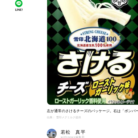
LINE!
左が通常のさけるチーズのパッケージ。右は「ボンバ
出典： 雪印メグミルク提供
若松 真平
withnews編集部