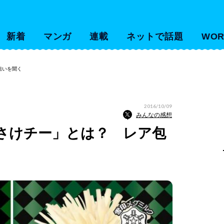
新着
マンガ
連載
ネットで話題
WOR
狙いを聞く
2016/10/09
みんなの感想
さけチー」とは？ レア包