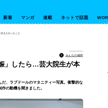
新着
マンガ
連載
ネットで話題
WOR
に伝えたかったこと
2016/04/21
みんなの感想
娠」したら…芸大院生が本
んだ、ラブドールのマタニティー写真。衝撃的な
制作の動機を聞きました。