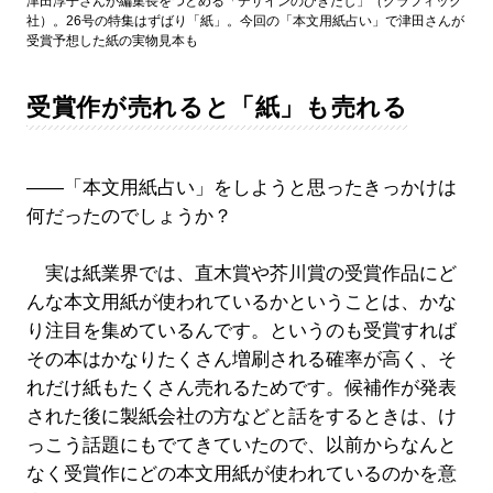
津田淳子さんが編集長をつとめる「デザインのひきだし」（グラフィック
社）。26号の特集はずばり「紙」。今回の「本文用紙占い」で津田さんが
受賞予想した紙の実物見本も
受賞作が売れると「紙」も売れる
――「本文用紙占い」をしようと思ったきっかけは
何だったのでしょうか？
実は紙業界では、直木賞や芥川賞の受賞作品にど
んな本文用紙が使われているかということは、かな
り注目を集めているんです。というのも受賞すれば
その本はかなりたくさん増刷される確率が高く、そ
れだけ紙もたくさん売れるためです。候補作が発表
された後に製紙会社の方などと話をするときは、け
っこう話題にもでてきていたので、以前からなんと
なく受賞作にどの本文用紙が使われているのかを意