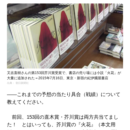
又吉直樹さんの第153回芥川賞受賞で、書店の売り場には小説「火花」が
大量に追加された＝2015年7月16日、東京・新宿の紀伊國屋書店
出典： 朝日新聞社
――これまでの予想の当たり具合（戦績）について
教えてください。
前回、153回の直木賞・芥川賞は両方共当てまし
た！ とはいっても、芥川賞の『火花』（本文用