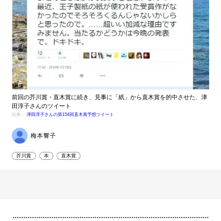
前回の芥川賞・直木賞に続き、見事に「紙」から直木賞を的中させた、津
田淳子さんのツイート
出典：
津田淳子さんの第154回直木賞予想ツイート
梅本響子
芥川賞
本
直木賞