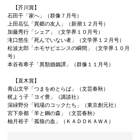
【芥川賞】
石田千「家へ」（群像７月号）
上田岳弘「異郷の友人」（新潮１２月号）
加藤秀行「シェア」（文学界１０月号）
滝口悠生「死んでいない者」（文学界１２月号）
松波太郎「ホモサピエンスの瞬間」（文学界１０月
号）
本谷有希子「異類婚姻譚」（群像１１月号）
【直木賞】
青山文平「つまをめとらば」（文芸春秋）
梶よう子「ヨイ豊」（講談社）
深緑野分「戦場のコックたち」（東京創元社）
宮下奈都「羊と鋼の森」（文芸春秋）
柚月裕子「孤狼の血」（ＫＡＤＯＫＡＷＡ）