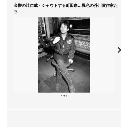
金髪の辻仁成・シャウトする町田康…異色の芥川賞作家た
ち
1/17