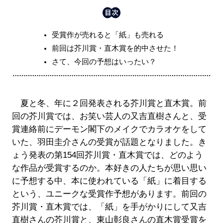
受賞作が売れると「紙」も売れる
前回は芥川賞・直木賞を的中させた！
さて、今回の予想はいったい？
夏と冬、年に２回発表される芥川賞と直木賞。前
回の芥川賞では、お笑い芸人の又吉直樹さんと、受
賞連絡前にデーモン閣下のメイクでカラオケをして
いた、羽田圭介さんの受賞が話題となりました。き
ょう発表の第154回芥川賞・直木賞では、どのよう
な作品が受賞するのか。本好きの人たちが思い思い
に予想する中、本に使われている「紙」に着目する
という、ユニークな受賞作予想があります。前回の
芥川賞・直木賞では、「紙」を手がかりにして又吉
直樹さんの芥川賞と、東山彰良さんの直木賞受賞を