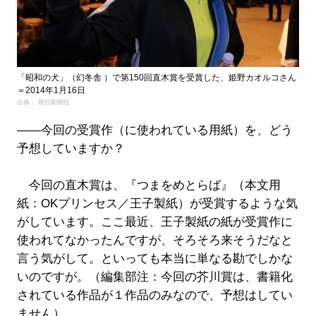
「昭和の犬」（幻冬舎 ）で第150回直木賞を受賞した、姫野カオルコさん
＝2014年1月16日
出典： 朝日新聞社
――今回の受賞作（に使われている用紙）を、どう
予想していますか？
今回の直木賞は、『つまをめとらば』（本文用
紙：OKプリンセス／王子製紙）が受賞するような気
がしています。ここ最近、王子製紙の紙が受賞作に
使われてなかったんですが、そろそろ来そうだなと
言う気がして。といっても本当に単なる勘でしかな
いのですが。（編集部注：今回の芥川賞は、書籍化
されている作品が１作品のみなので、予想はしてい
ません）