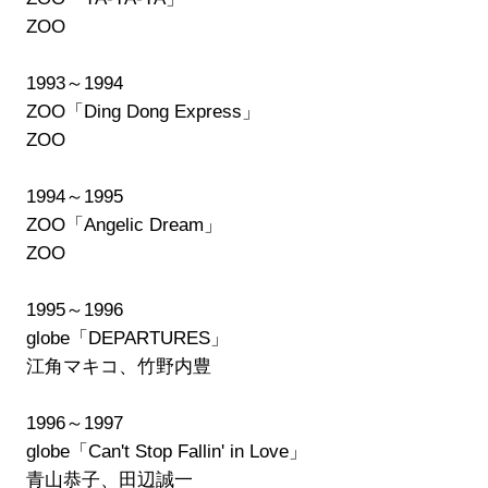
ZOO
1993～1994
ZOO「Ding Dong Express」
ZOO
1994～1995
ZOO「Angelic Dream」
ZOO
1995～1996
globe「DEPARTURES」
江角マキコ、竹野内豊
1996～1997
globe「Can't Stop Fallin' in Love」
青山恭子、田辺誠一