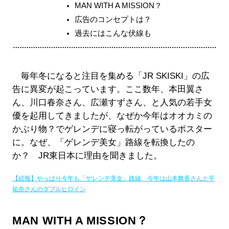
MAN WITH A MISSION？
広告のコンセプトは？
過去にはこんな伏線も
毎年冬になると注目を集める「JR SKISKI」の広
告に異変が起こっています。ここ数年、本田翼さ
ん、川口春奈さん、広瀬すずさん、と人気の若手女
優を起用してきましたが、なぜか今年はオオカミの
かぶり物？でゲレンデに寝っ転がっているポスター
に。なぜ、「ゲレンデ美女」路線を転換したの
か？ JR東日本に理由を聞きました。
【続報】やっぱり今年も「ゲレンデ美女」路線 今年は山本舞香さんと平
祐奈さんのダブルヒロイン
MAN WITH A MISSION？