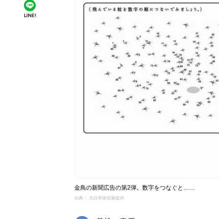
LINE!
金鳥の新聞広告の第2弾。数字をつなぐと……
出典： 大日本除虫菊提供