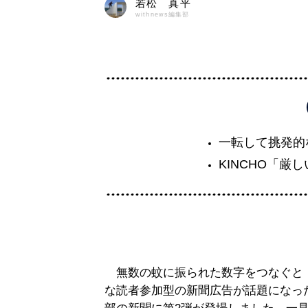
若松 真平
withnews編集部
一転して挑発的
KINCHO「厳
無数の蚊に振られた数字をつなぐと
な読者参加型の新聞広告が話題になった