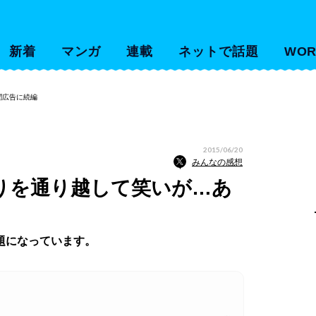
新着
マンガ
連載
ネットで話題
WOR
聞広告に続編
2015/06/20
みんなの感想
怒りを通り越して笑いが…あ
話題になっています。