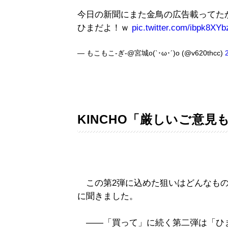
今日の新聞にまた金鳥の広告載ってた
ひまだよ！ｗ
pic.twitter.com/ibpk8XYb
— もこもこ-ぎ-@宮城o(`･ω･´)o (@v620thcc)
KINCHO「厳しいご意見
この第2弾に込めた狙いはどんなもの
に聞きました。
――「買って」に続く第二弾は「ひ