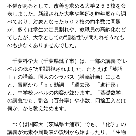
不備があるとして、改善を求める大学２５３校を公
表しました。新設された大学や学部を昨年度から調
べており、対象となった５０２校の約半数に問題
が。多くは学生の定員割れや、教職員の高齢化など
でしたが、大学としての“適格性”が問われそうなも
のも少なくありませんでした。
千葉科学大（千葉県銚子市）は、一部の講義で“レ
ベルの低さ”が問題視されました。たとえば「英語
Ⅰ」の講義。同大のシラバス（講義計画）による
と、冒頭から「ｂｅ動詞」「過去形」「進行形」
と、中学校レベルの内容が並びます。「基礎数学」
の講義でも、割合（百分率）や小数、四捨五入とは
何か、から教え始めます。
つくば国際大（茨城県土浦市）でも、「化学」の
講義が元素や周期表の説明から始まったり、「生物