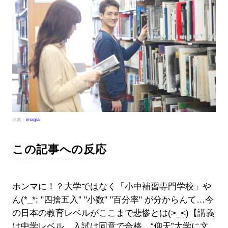
出典：
imagia
この記事への反応
ホンマに！？大学ではなく「小中補習専門学校」や
ん(*_*; "四捨五入” "小数" "百分率" が分からんて…今
の日本の教育レベルがここまで悲惨とは(>_<)【講義
は中学レベル、入試は同意で合格 “仰天”大学に文