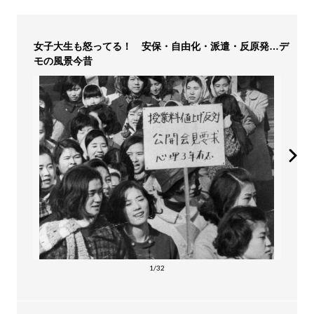
女子大生も怒ってる！ 安保・自由化・派遣・反原発…デ
モの風景今昔
1/32