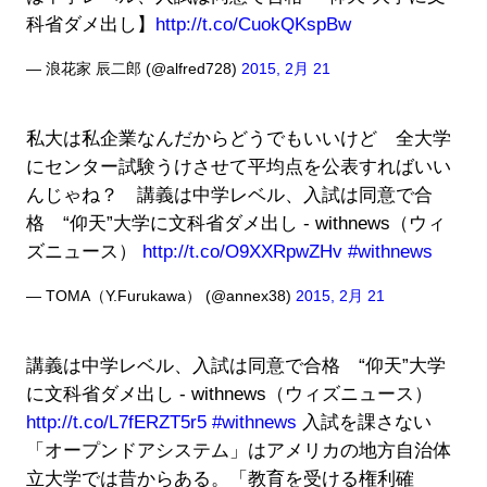
科省ダメ出し】
http://t.co/CuokQKspBw
— 浪花家 辰二郎 (@alfred728)
2015, 2月 21
私大は私企業なんだからどうでもいいけど 全大学
にセンター試験うけさせて平均点を公表すればいい
んじゃね？ 講義は中学レベル、入試は同意で合
格 “仰天”大学に文科省ダメ出し - withnews（ウィ
ズニュース）
http://t.co/O9XXRpwZHv
#withnews
— TOMA（Y.Furukawa） (@annex38)
2015, 2月 21
講義は中学レベル、入試は同意で合格 “仰天”大学
に文科省ダメ出し - withnews（ウィズニュース）
http://t.co/L7fERZT5r5
#withnews
入試を課さない
「オープンドアシステム」はアメリカの地方自治体
立大学では昔からある。「教育を受ける権利確