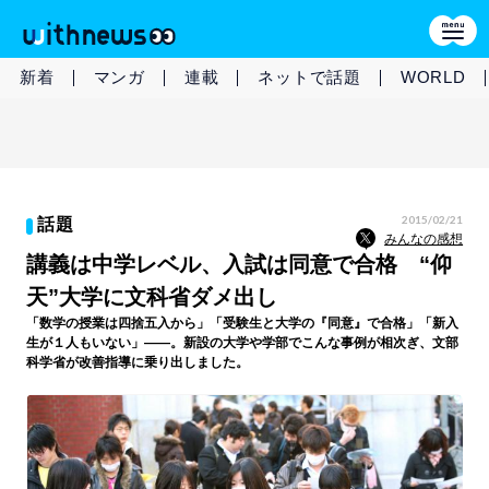
新着
マンガ
連載
ネットで話題
WORLD
2015/02/21
話題
みんなの感想
講義は中学レベル、入試は同意で合格 “仰
天”大学に文科省ダメ出し
「数学の授業は四捨五入から」「受験生と大学の『同意』で合格」「新入
生が１人もいない」――。新設の大学や学部でこんな事例が相次ぎ、文部
科学省が改善指導に乗り出しました。