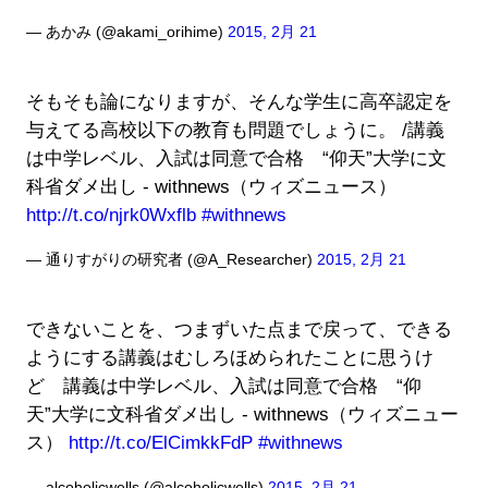
— あかみ (@akami_orihime)
2015, 2月 21
そもそも論になりますが、そんな学生に高卒認定を
与えてる高校以下の教育も問題でしょうに。 /講義
は中学レベル、入試は同意で合格 “仰天”大学に文
科省ダメ出し - withnews（ウィズニュース）
http://t.co/njrk0Wxflb
#withnews
— 通りすがりの研究者 (@A_Researcher)
2015, 2月 21
できないことを、つまずいた点まで戻って、できる
ようにする講義はむしろほめられたことに思うけ
ど 講義は中学レベル、入試は同意で合格 “仰
天”大学に文科省ダメ出し - withnews（ウィズニュー
ス）
http://t.co/ElCimkkFdP
#withnews
— alcoholicwells (@alcoholicwells)
2015, 2月 21