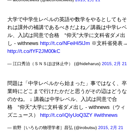
大学で中学生レベルの英語や数学をやるとしてもそ
れは課外の補講であるべきだよね／講義は中学レベ
ル、入試は同意で合格 “仰天”大学に文科省ダメ出
し - withnews
http://t.co/NFeiHi5lJm
※文科省発表→
http://t.co/fYF2JM00kC
— 江口秀治（ＳＮＳほぼ休止中） (@hideharus)
2015, 2月 21
問題は「中学レベルから始まった」事ではなく、卒
業時にどこまで行けたかだと思うがその辺はどうな
のかね。 ↓ 講義は中学レベル、入試は同意で合
格 “仰天”大学に文科省ダメ出し - withnews（ウィ
ズニュース）
http://t.co/iQIyUoQ3ZY
#withnews
— 前野［いろもの物理学者］昌弘 (@irobutsu)
2015, 2月 21