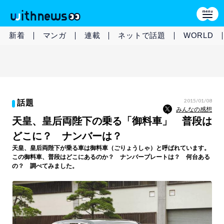
新着
マンガ
連載
ネットで話題
WORLD
2015/01/08
話題
みんなの感想
天皇、皇后両陛下の乗る「御料車」 普段は
どこに？ ナンバーは？
天皇、皇后両陛下が乗る車は御料車（ごりょうしゃ）と呼ばれています。
この御料車、普段はどこにあるのか？ ナンバープレートは？ 何台ある
の？ 調べてみました。