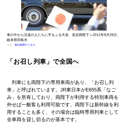
車の中から沿道の人たちに手をふる天皇、皇后両陛下＝2012年9月28日、
岐阜県羽島市
出典：
朝日新聞デジタル
「お召し列車」で全国へ
列車にも両陛下の専用車両があり、「お召し列
車」と呼ばれています。JR東日本がE655系「なご
み」を所有しており、両陛下が利用する特別車両を
外せば一般客も利用可能です。両陛下は新幹線を利
用することも多く、その場合は臨時専用列車として
全車両を貸し切るのが基本です。