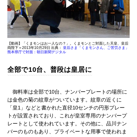
Play
Video
【動画】「くまモンはお一人なの？」。くまモンとご対面した天皇、皇后
両陛下＝2013年10月29日 出典：
皇后さま「くまモンさん、ご苦労さま」
熊本県庁で対面：朝日新聞デジタル
全部で10台、普段は皇居に
御料車は全部で10台、ナンバープレートの場所に
は金色の菊の紋章がついています。紋章の近くに
「皇1」などと書かれた直径10センチの円形プレー
トが設置されており、これが皇室専用のナンバープ
レートとして使われています。その他に、品川ナン
バーのものもあり、プライベートな用事で使われま