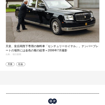
天皇、皇后両陛下専用の御料車「センチュリーロイヤル」。ナンバープレ
ートの場所には金色の菊の紋章＝2006年7月撮影
出典： 朝日新聞
天皇
社会