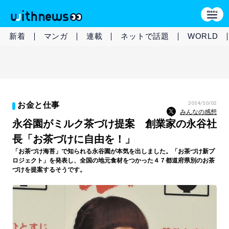
新着
マンガ
連載
ネットで話題
WORLD
2014/10/02
お金と仕事
みんなの感想
永谷園がミルク茶づけ提案 創業家の永谷社
長「お茶づけに自由を！」
「お茶づけ海苔」で知られる永谷園が本気を出しました。「お茶づけ新プ
ロジェクト」を発表し、全国の地元食材をつかった４７都道府県別のお茶
づけを提案するそうです。