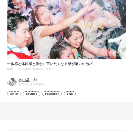
一体感と体験感と誰かに言いたくなる感が魅力の泡パ
出典： 「泡パ.jp by Afro&Co.」提供
奥山晶二郎
株式会社４Ｘ取締役
twitter
Youtube
Facebook
SNS