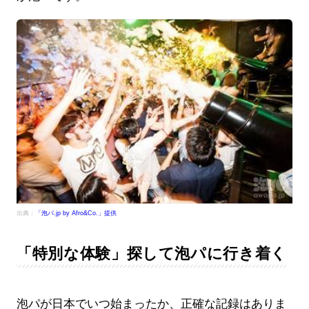
出典：
「泡パ.jp by Afro&Co.」提供
「特別な体験」探して泡パに行き着く
泡パが日本でいつ始まったか、正確な記録はありま