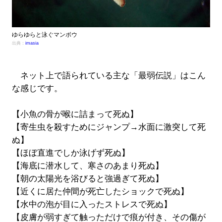
ゆらゆらと泳ぐマンボウ
出典：
imasia
ネット上で語られている主な「最弱伝説」はこん
な感じです。
【小魚の骨が喉に詰まって死ぬ】
【寄生虫を殺すためにジャンプ→水面に激突して死
ぬ】
【ほぼ直進でしか泳げず死ぬ】
【海底に潜水して、寒さのあまり死ぬ】
【朝の太陽光を浴びると強過ぎて死ぬ】
【近くに居た仲間が死亡したショックで死ぬ】
【水中の泡が目に入ったストレスで死ぬ】
【皮膚が弱すぎて触っただけで痕が付き、その傷が