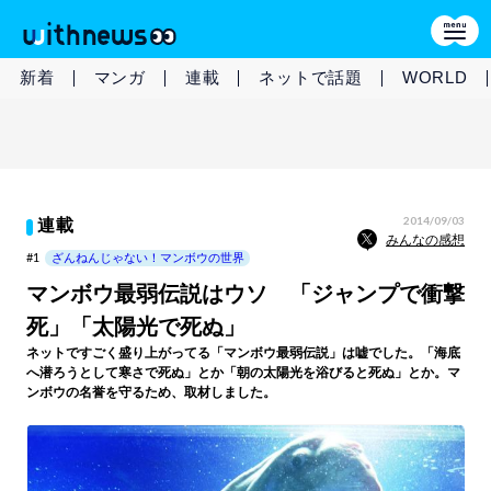
新着
マンガ
連載
ネットで話題
WORLD
2014/09/03
連載
みんなの感想
#1
ざんねんじゃない！マンボウの世界
マンボウ最弱伝説はウソ 「ジャンプで衝撃
死」「太陽光で死ぬ」
ネットですごく盛り上がってる「マンボウ最弱伝説」は嘘でした。「海底
へ潜ろうとして寒さで死ぬ」とか「朝の太陽光を浴びると死ぬ」とか。マ
ンボウの名誉を守るため、取材しました。