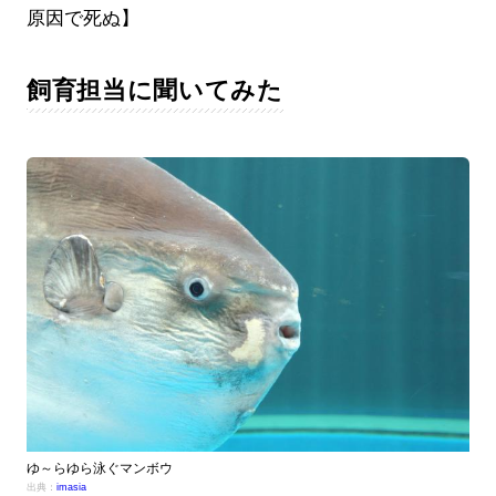
原因で死ぬ】
飼育担当に聞いてみた
ゆ～らゆら泳ぐマンボウ
出典：
imasia