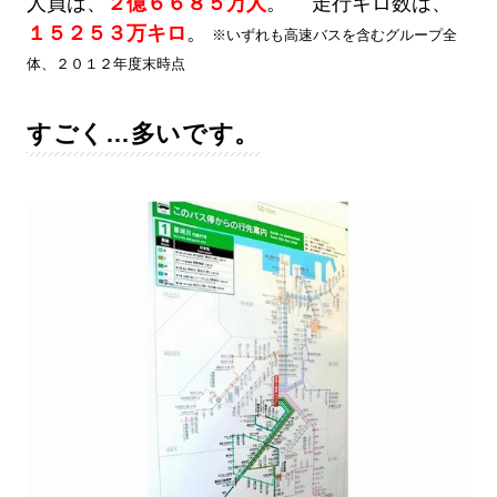
人員は、
２億６６８５万人
。 走行キロ数は、
１５２５３万キロ
。
※いずれも高速バスを含むグループ全
体、２０１２年度末時点
すごく…多いです。