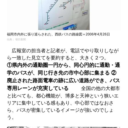
福岡市内外に張り巡らされた、西鉄バスの路線図＝2006年4月26日
出典： 朝日新聞
広報室の担当者と記者が、電話でやり取りしなが
ら一致した見立てを要約すると、大きく２つ。
①県内外の通勤圏一円から、同心円的に通勤・通
学のバスが、同じ行き先の市中心部に集まる
②
廃止された路面電車の跡に広い道路ができ、バス
専用レーンが充実している
全国の他の大都市
と比べても、都心機能が、博多と天神という狭いエ
リアに集中している感もあり、中心部ではなおさ
ら、バスが密集しているイメージが強いのでしょ
う。