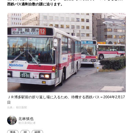
西鉄バス過剰台数の謎に迫ります。
ＪＲ博多駅前の折り返し場に入るため、待機する西鉄バス＝2004年2月17
日
出典： 朝日新聞
北林慎也
朝日新聞記者
博多
JR
福岡