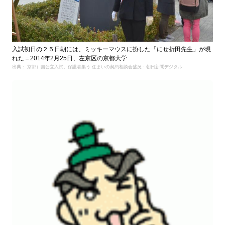
入試初日の２５日朝には、ミッキーマウスに扮した「にせ折田先生」が現
れた＝2014年2月25日、左京区の京都大学
出典： 京都）国公立入試、保護者集う 住まいの契約相談会盛況：朝日新聞デジタル