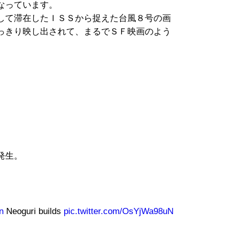
なっています。
して滞在したＩＳＳから捉えた台風８号の画
っきり映し出されて、まるでＳＦ映画のよう
発生。
n
Neoguri builds
pic.twitter.com/OsYjWa98uN