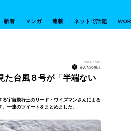
新着
マンガ
連載
ネットで話題
WOR
2014/07/09
みんなの感想
見た台風８号が「半端ない
する宇宙飛行士のリード・ワイズマンさんによる
す。一連のツイートをまとめました。