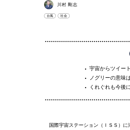
川村 剛志
台風
社会
宇宙からツイー
ノグリーの意味
くれぐれも今後
国際宇宙ステーション（ＩＳＳ）に