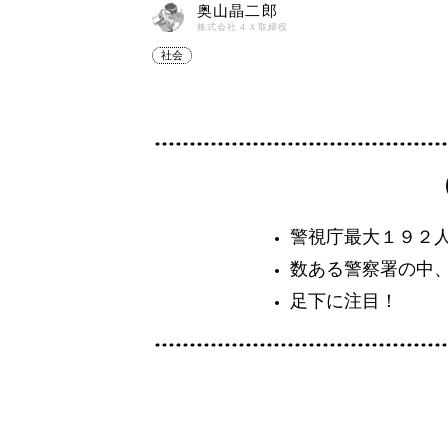
奥山晶二郎
株式会社４Ｘ取締役
社会
警視庁最大１９２
数ある警察署の中
足下に注目！