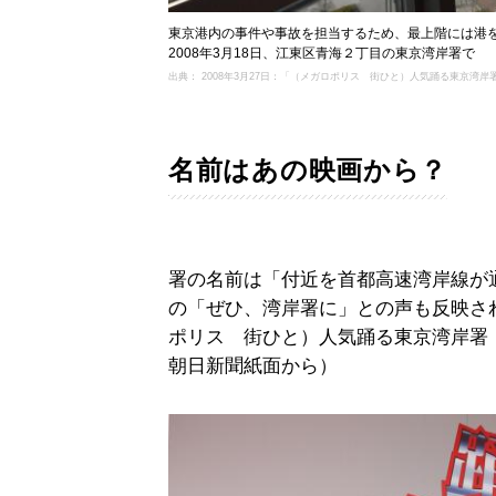
東京港内の事件や事故を担当するため、最上階には港
2008年3月18日、江東区青海２丁目の東京湾岸署で
出典： 2008年3月27日：「（メガロポリス 街ひと）人気踊る東京
名前はあの映画から？
署の名前は「付近を首都高速湾岸線が
の「ぜひ、湾岸署に」との声も反映され
ポリス 街ひと）人気踊る東京湾岸署
朝日新聞紙面から）