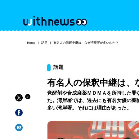
Home
話題
有名人の保釈中継は、なぜ湾岸署が多いのか？
話題
有名人の保釈中継は、
覚醒剤や合成麻薬ＭＤＭＡを所持した罪
た。湾岸署では、過去にも有名女優の薬
多い湾岸署。それには理由があった。