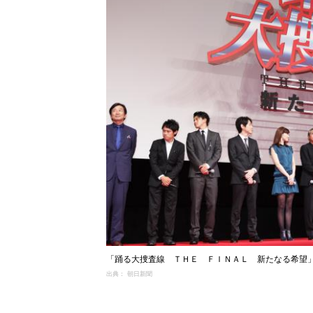
「踊る大捜査線 ＴＨＥ ＦＩＮＡＬ 新たなる希望」の
出典： 朝日新聞