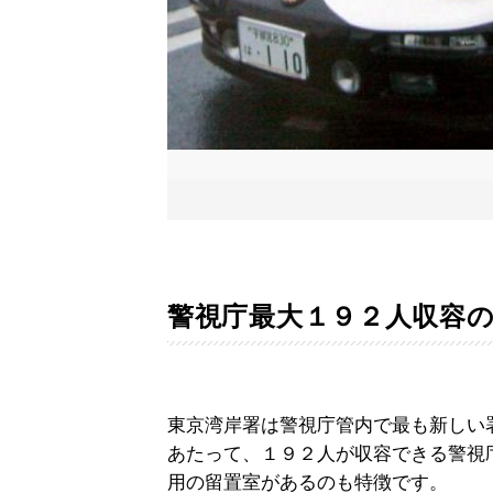
警視庁最大１９２人収容
東京湾岸署は警視庁管内で最も新しい
あたって、１９２人が収容できる警視
用の留置室があるのも特徴です。