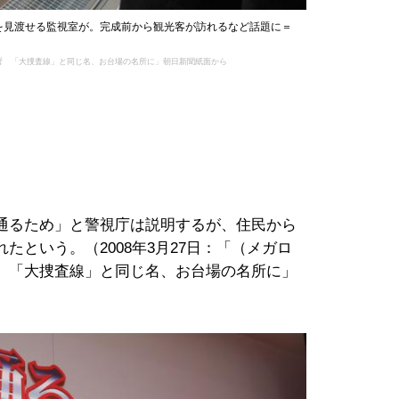
を見渡せる監視室が。完成前から観光客が訪れるなど話題に＝
湾岸署 「大捜査線」と同じ名、お台場の名所に」朝日新聞紙面から
通るため」と警視庁は説明するが、住民から
たという。（2008年3月27日：「（メガロ
 「大捜査線」と同じ名、お台場の名所に」