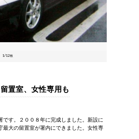
1/12
枚
の留置室、女性専用も
署です。２００８年に完成しました。新設に
庁最大の留置室が署内にできました。女性専