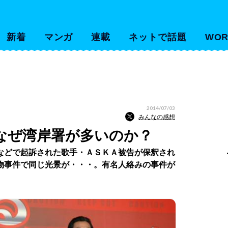
新着
マンガ
連載
ネットで話題
WOR
2014/07/03
みんなの感想
なぜ湾岸署が多いのか？
などで起訴された歌手・ＡＳＫＡ被告が保釈され
物事件で同じ光景が・・・。有名人絡みの事件が