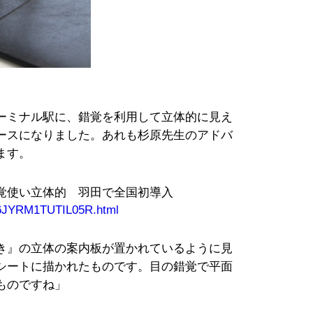
ーミナル駅に、錯覚を利用して立体的に見え
ースになりました。あれも杉原先生のアドバ
ます。
覚使い立体的 羽田で全国初導入
1T6JYRM1TUTIL05R.html
き』の立体の案内板が置かれているように見
シートに描かれたものです。目の錯覚で平面
ものですね」