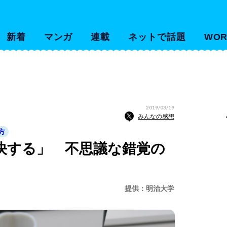
新着
マンガ
連載
ネットで話題
WOR
2019/03/19
みんなの感想
方
決する」 不思議な錯覚の
提供：明治大学