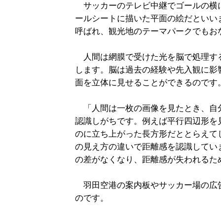
サッカーのテレビ中継でゴールの横
ールシートに描いた平面の絵だといい
呼ばれ、観光地のテーマパークでもお
人間は網膜で受けた光を脳で処理す
します。脳は過去の経験や先入観に影
面を立体に見せることができるのです
「人間は一枚の画像を見たとき、自
認識しがちです。例えば平行四辺形を
のに立ち上がった長方形だととらえて
の見え方の違いで距離感を認識してい
の差がなくなり、距離感が失われるた
羽田空港の案内板やサッカー場の広
のです。