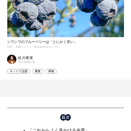
シワシワのブルーベリーは「とにかく甘い」
出典： 岩崎ファーム（@iwasakifarm）のX
松川希実
朝日新聞記者
ネットで話題
農業
果物
「これからよく見かける光景」