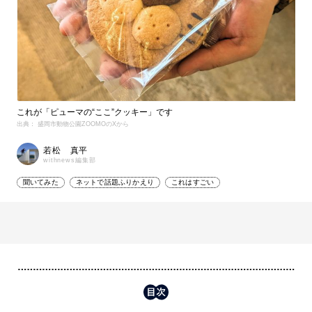
これが「ピューマの“ここ”クッキー」です
出典： 盛岡市動物公園ZOOMOのXから
若松 真平
withnews編集部
聞いてみた
ネットで話題ふりかえり
これはすごい