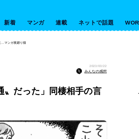
新着
マンガ
連載
ネットで話題
WOR
に…マンガ夜廻り猫
2023/03/22
みんなの感想
通〟だった」同棲相手の言