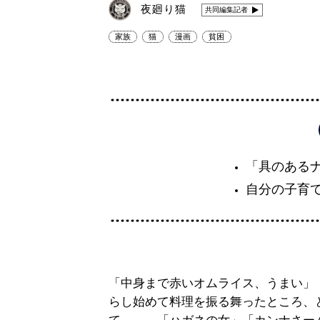
夜廻り猫
共同編集記者
家族
猫
漫画
貧困
「具のある
自分の子育
「中身まで赤いオムライス、うまい」
らし始めて料理を振る舞ったところ、