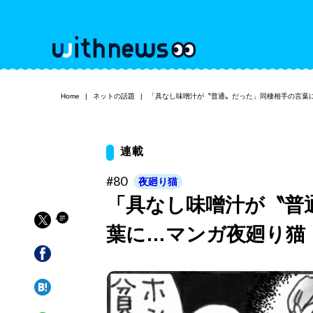
Home
ネットの話題
「具なし味噌汁が〝普通〟だった」同棲相手の言葉
連載
#80
夜廻り猫
「具なし味噌汁が〝普
葉に…マンガ夜廻り猫