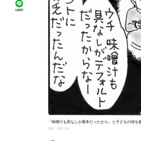
LINE!
「味噌汁も具なしが基本だったから」と子どもの頃を
出典： 夜廻り猫