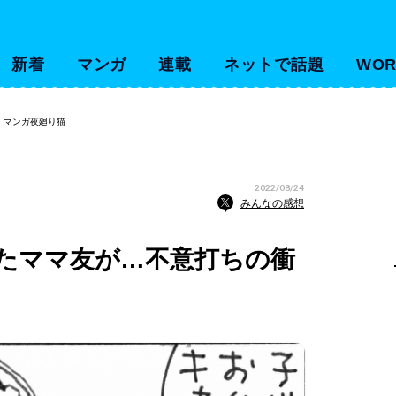
新着
マンガ
連載
ネットで話題
WOR
 マンガ夜廻り猫
2022/08/24
みんなの感想
たママ友が…不意打ちの衝