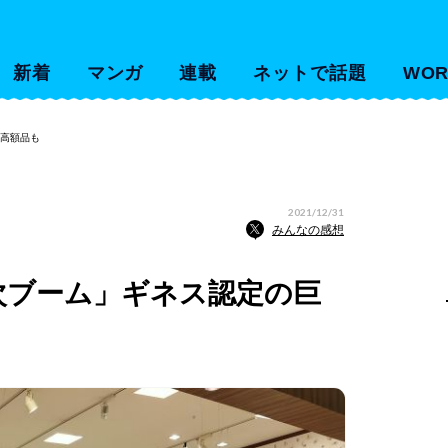
新着
マンガ
連載
ネットで話題
WOR
超高額品も
2021/12/31
みんなの感想
次ブーム」ギネス認定の巨