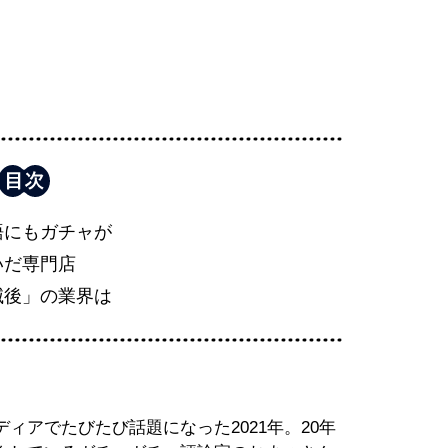
語にもガチャが
いだ専門店
滅後」の業界は
ィアでたびたび話題になった2021年。20年