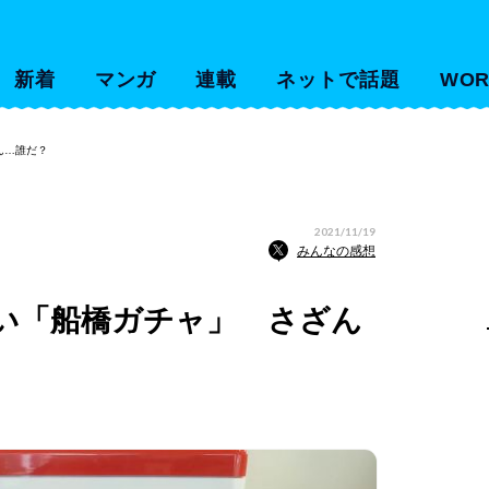
新着
マンガ
連載
ネットで話題
WOR
ん…誰だ？
2021/11/19
みんなの感想
い「船橋ガチャ」 さざん