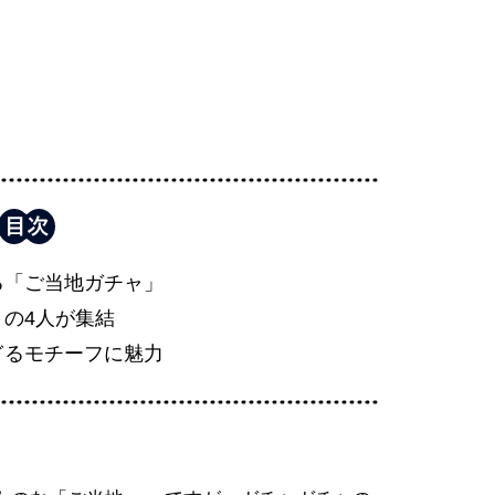
る「ご当地ガチャ」
りの4人が集結
ぎるモチーフに魅力